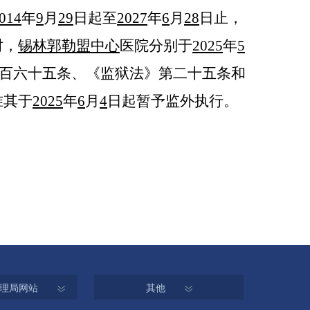
0
14
年
9
月
29
日起至
2027
年
6
月
2
8
日止
，
时，
锡林郭勒盟中心
医院
分别
于
2025
年
5
百六十五条、《监狱法》第二十五条和
准其于
2025
年
6
月
4
日起暂予监外执行。
理局网站
其他