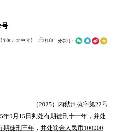
2号
【字体：
大
中
小
】
打印
分享到：
（
2025）内狱刑执字第
22
号
5
年
9
月
15
日
判处
有期徒刑
十一年
，
并处
有期徒刑三年
，
并处罚金人民币
100000