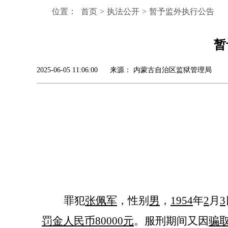
位置：
首页
>
执法公开
>
暂予监外执行公告
暂
2025-06-05 11:06:00 来源： 内蒙古自治区监狱管理局
罪犯
张佩军
，性别
男
，
19
54
年
2
月
3
罚金人民币
80000元
。
服刑期间又因
骗