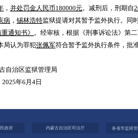
年
，
并处罚金人民币
180000元
。减刑后，
刑期自
2
疾病
，
锡林浩特
监狱提请对其暂予监外执行。同
病重
通知书》
。经审核，根据《刑事诉讼法》第二
本局认为罪犯
张佩军
符合暂予监外执行条件，批
古自治区监狱管理局
2025年
6
月
4
日
民政府
内蒙古自治区司法厅
各省市监狱管