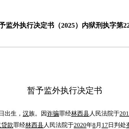
予监外执行决定书（2025）内狱刑执字第2
暂予监外执行决定书
日出生，
汉
族。因
诈骗
罪
经
林西县
人民法院
于
20
1
取贷款
罪经
林西县
人民法院于
2020
年
8
月
17
日判处