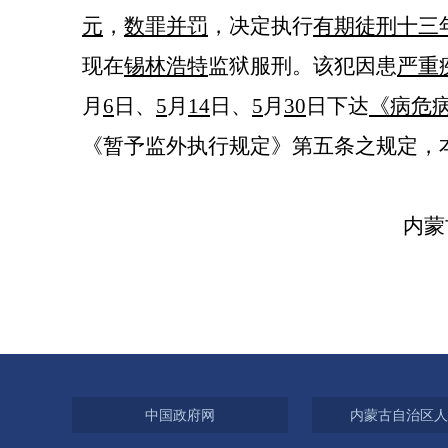
元
，
数罪并罚
，决定执行
有期徒刑十三
现在
锡林浩特
监狱服刑。该犯因患
严重
月
6
日
、
5
月
14
日、
5
月
30
日
下达
《病危
《暂予监外执行规定》第五条之规定，
内蒙
中国政府网
内蒙古自治区人